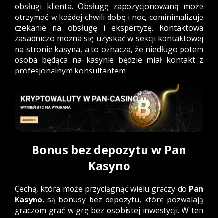
obsługi klienta. Obsługę zapozycjonowaną może
otrzymać w każdej chwili dobę i noc, cominimalizuje
czekanie na obsługę i ekspertyzę. Kontaktowa
zasadniczo można się uzyskać w sekcji kontaktowej
na stronie kasyna, a to oznacza, że niedługo potem
osoba będąca na kasynie będzie miał kontakt z
profesjonalnym konsultantem.
Bonus bez depozytu w Pan
Kasyno
Cechą, która może przyciągnąć wielu graczy do
Pan
Kasyno
, są bonusy bez depozytu, które pozwalają
graczom grać w grę bez osobistej inwestycji. W ten