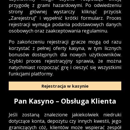
przygodę z grami hazardowymi. Po odwiedzeniu
strony głównej wystarczy kliknąć przycisk
„Zarejestruj” i wypełnić krótki formularz. Proces
rejestracji wymaga podania podstawowych danych
osobowych oraz zaakceptowania regulaminu.
Po zakończeniu rejestracji gracze mogą od razu
korzystać z pełnej oferty kasyna, w tym licznych
bonusów dostępnych dla nowych użytkowników.
Szybki proces rejestracyjny sprawia, że można
natychmiast rozpocząć grę i cieszyć się wszystkimi
funkcjami platformy.
Rejestracja w kasynie
Pan Kasyno – Obsługa Klienta
Jeśli zostaną znalezione jakiekolwiek niedruki
dotyczące konta, depozytu czy innych kwestii, jego
graniczących cóż, klientów może wspierać zespół